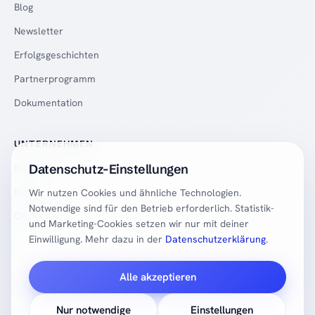
Blog
Newsletter
Erfolgsgeschichten
Partnerprogramm
Dokumentation
UNTERNEHMEN
Datenschutz-Einstellungen
Karriere
Presse
Wir nutzen Cookies und ähnliche Technologien.
Notwendige sind für den Betrieb erforderlich. Statistik-
Changelog
und Marketing-Cookies setzen wir nur mit deiner
Einwilligung. Mehr dazu in der
Datenschutzerklärung
.
Alle akzeptieren
© 2026 SalesFrank. Alle Rechte vorbehalten.
Impressum
Datenschutz
AGB
Terms (EN)
AVV
DSB-Antworten
Nur notwendige
Einstellungen