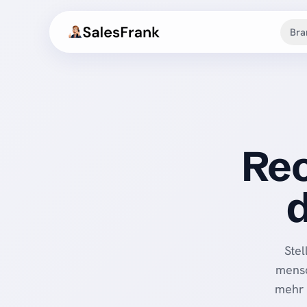
Bra
Rec
d
Stel
mensc
mehr 