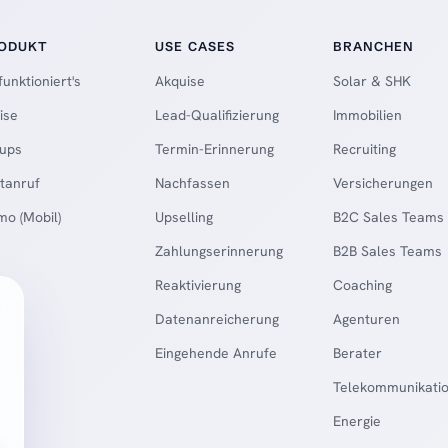
ODUKT
USE CASES
BRANCHEN
funktioniert's
Akquise
Solar & SHK
ise
Lead-Qualifizierung
Immobilien
tups
Termin-Erinnerung
Recruiting
tanruf
Nachfassen
Versicherungen
o (Mobil)
Upselling
B2C Sales Teams
Zahlungserinnerung
B2B Sales Teams
Reaktivierung
Coaching
Datenanreicherung
Agenturen
Eingehende Anrufe
Berater
Telekommunikati
Energie