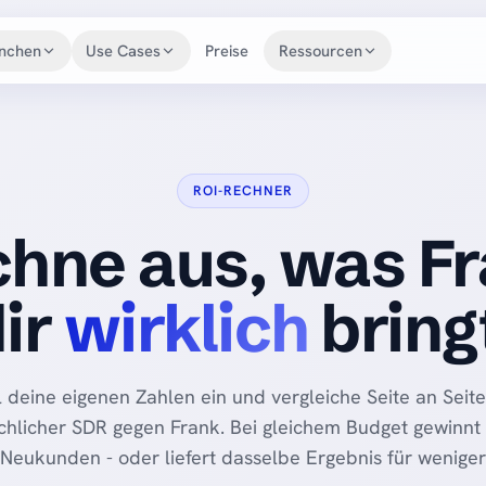
nchen
Use Cases
Preise
Ressourcen
ANWENDUNGSFÄLLE
ROI-Rechner
Akquise
Lead-Qualifizierung
Voice-Agents-Hub
ROI-RECHNER
Termin-Erinnerung
Nachfassen
Blog
hne aus, was F
Upselling
Zahlungserinnerung
Academy
Reaktivierung
Datenanreicherung
Erfolgsgeschichten
ir
wirklich
bring
Eingehende Anrufe
Partnerprogramm
Changelog
l deine eigenen Zahlen ein und vergleiche Seite an Seite
Dokumentation
hlicher SDR gegen Frank. Bei gleichem Budget gewinnt
Neukunden - oder liefert dasselbe Ergebnis für weniger