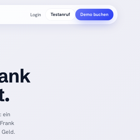
Login
Testanruf
Demo buchen
PLATTFORM
So funktioniert's
rank
t.
: ein
 Frank
 Geld.