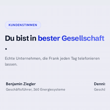
KUNDENSTIMMEN
„Mit Frank haben wir es
„Vor 
Du bist in
bester Gesellschaft
geschafft, ganz unabhängig
Sales
von der Zeit unserer
skept
.
Mitarbeiter, alte Kontakte
gegla
wieder aufleben zu lassen
klapp
Echte Unternehmen, die Frank jeden Tag telefonieren
und daraus neue Termine
von e
lassen.
zu generieren."
beleh
Benjamin Ziegler
Dennis 
Geschäftsführer, 360 Energiesysteme
Geschäfts