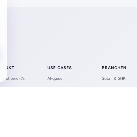
ODUKT
USE CASES
BRANCHEN
funktioniert's
Akquise
Solar & SHK
ise
Lead-Qualifizierung
Immobilien
tups
Termin-Erinnerung
Recruiting
tanruf
Nachfassen
Versicherungen
o (Mobil)
Upselling
B2C Sales Teams
Zahlungserinnerung
B2B Sales Teams