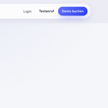
Login
Testanruf
Demo buchen
PLATTFORM
So funktioniert's