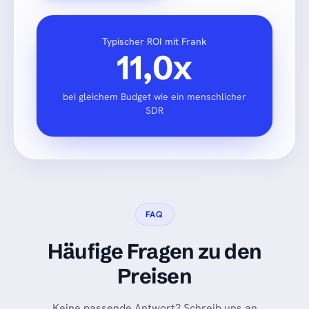
Typischer ROI mit Frank
11,0x
bei gleichem Budget wie ein menschlicher
SDR
FAQ
Häufige Fragen zu den
Preisen
Keine passende Antwort? Schreib uns an