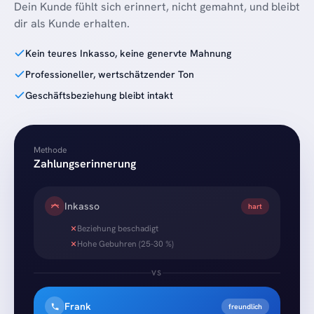
Dein Kunde fühlt sich erinnert, nicht gemahnt, und bleibt
dir als Kunde erhalten.
Kein teures Inkasso, keine genervte Mahnung
Professioneller, wertschätzender Ton
Geschäftsbeziehung bleibt intakt
Methode
Zahlungserinnerung
Inkasso
hart
Beziehung beschadigt
Hohe Gebuhren (25-30 %)
VS
Frank
freundlich