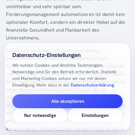
unmittelbar und sehr spürbar sein.
Forderungsmanagement automatisieren ist damit kein
optionaler Komfort, sondern ein direkter Hebel auf die
finanzielle Gesundheit und Planbarkeit des
Unternehmens.
Langfristig verändert ein funktionierendes,
Datenschutz-Einstellungen
automatisiertes Forderungsmanagement auch
Wir nutzen Cookies und ähnliche Technologien.
fundamental die Art, wie dein gesamtes Team arbeitet
Notwendige sind für den Betrieb erforderlich. Statistik-
und wie du als Unternehmer auf deine Zahlen schaust.
und Marketing-Cookies setzen wir nur mit deiner
Statt reaktiver Schuldner-Jagd am Monatsende gibt es
Einwilligung. Mehr dazu in der
Datenschutzerklärung
.
einen klaren, kontinuierlichen Prozess, der im
Hintergrund läuft - wie ein gut geöltes Getriebe.
Alle akzeptieren
Mitarbeiter, die bisher Stunden damit verbracht haben,
Kunden hinterherzutelefonieren und Listen manuell zu
Nur notwendige
Einstellungen
pflegen, können sich auf wertschöpfende Aufgaben
konzentrieren. Reklamationen werden früher erkannt