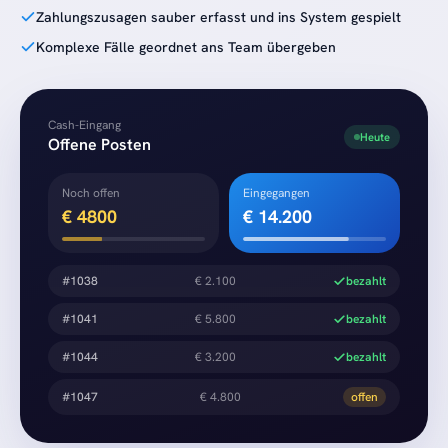
Zahlungszusagen sauber erfasst und ins System gespielt
Komplexe Fälle geordnet ans Team übergeben
Cash-Eingang
Heute
Offene Posten
Noch offen
Eingegangen
€
4800
€
14.200
#1038
€ 2.100
bezahlt
#1041
€ 5.800
bezahlt
#1044
€ 3.200
bezahlt
#1047
€ 4.800
offen