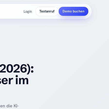
Login
Testanruf
Demo buchen
PLATTFORM
So funktioniert's
(2026):
ser im
en die KI-