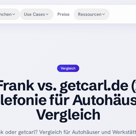
nchen
Use Cases
Preise
Ressourcen
ANWENDUNGSFÄLLE
ROI-Rechner
Akquise
Lead-Qualifizierung
Voice-Agents-Hub
Termin-Erinnerung
Nachfassen
Blog
Upselling
Zahlungserinnerung
Vergleich
Academy
Reaktivierung
Datenanreicherung
rank vs. getcarl.de 
Erfolgsgeschichten
Eingehende Anrufe
lefonie für Autohäu
Partnerprogramm
Changelog
Vergleich
Dokumentation
k oder getcarl? Vergleich für Autohäuser und Werkstätt