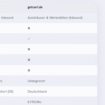
getcarl.de
 Inbound
Autohäuser & Werkstätten (Inbound)
❌
✅
❌
❌
❌
n)
Unbegrenzt
furt (DE)
Deutschland
€199/Mo