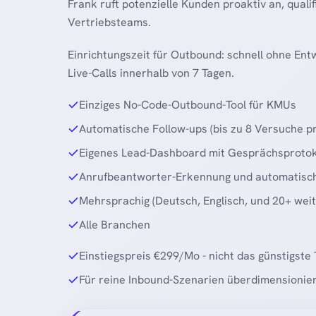
Frank ruft potenzielle Kunden proaktiv an, qualif
Vertriebsteams.
Einrichtungszeit für Outbound: schnell ohne Ent
Live-Calls innerhalb von 7 Tagen.
Einziges No-Code-Outbound-Tool für KMUs
Automatische Follow-ups (bis zu 8 Versuche p
Eigenes Lead-Dashboard mit Gesprächsprotok
Anrufbeantworter-Erkennung und automatisc
Mehrsprachig (Deutsch, Englisch, und 20+ wei
Alle Branchen
Einstiegspreis €299/Mo - nicht das günstigste
Für reine Inbound-Szenarien überdimensionie