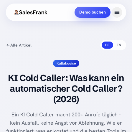
Demo buchen
Alle Artikel
DE
EN
Kaltakquise
KI Cold Caller: Was kann ein
automatischer Cold Caller?
(2026)
Ein KI Cold Caller macht 200+ Anrufe täglich -
kein Ausfall, keine Angst vor Ablehnung. Wie er
funktioniert, was er kostet und die besten Tools im